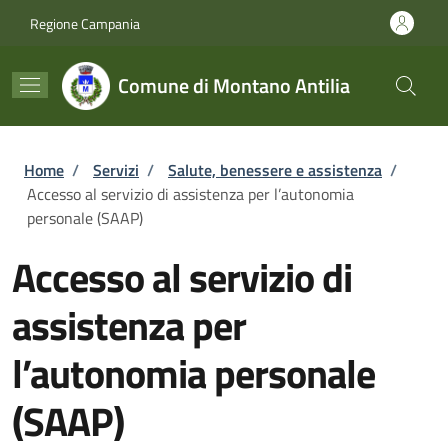
Salta al contenuto principale
Skip to footer content
Regione Campania
Comune di Montano Antilia
Briciole di pane
Home
/
Servizi
/
Salute, benessere e assistenza
/
Accesso al servizio di assistenza per l’autonomia
personale (SAAP)
Accesso al servizio di
assistenza per
l’autonomia personale
(SAAP)