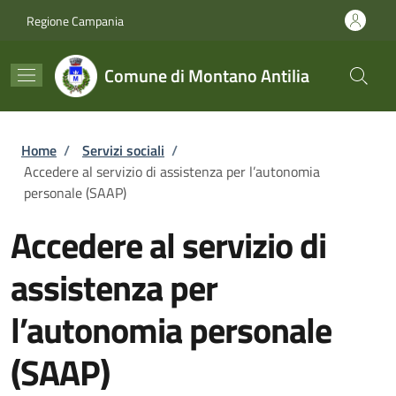
Salta al contenuto principale
Skip to footer content
Regione Campania
Comune di Montano Antilia
Briciole di pane
Home
/
Servizi sociali
/
Accedere al servizio di assistenza per l’autonomia
personale (SAAP)
Accedere al servizio di
assistenza per
l’autonomia personale
(SAAP)