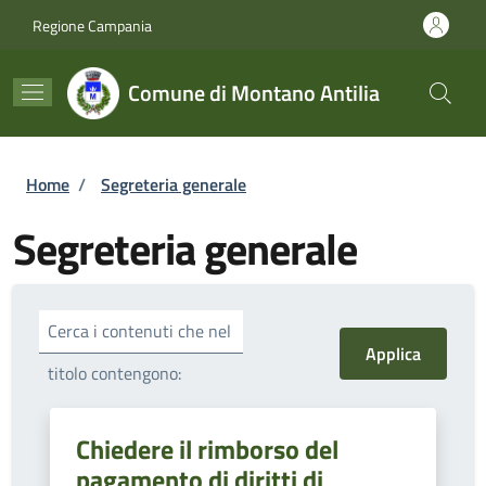
Salta al contenuto principale
Skip to footer content
Regione Campania
Comune di Montano Antilia
Briciole di pane
Home
/
Segreteria generale
Segreteria generale
Cerca i contenuti che nel
titolo contengono:
Chiedere il rimborso del
pagamento di diritti di