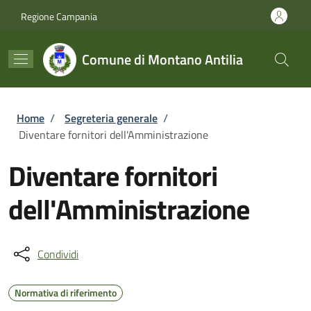
Salta al contenuto principale
Skip to footer content
Regione Campania
Comune di Montano Antilia
Briciole di pane
Home
/
Segreteria generale
/
Diventare fornitori dell'Amministrazione
Diventare fornitori
dell'Amministrazione
Condividi
Normativa di riferimento