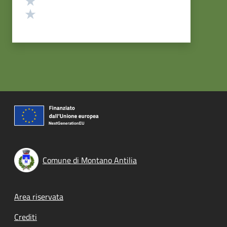
Valuta 1 stelle su 5
Comune di Montano Antilia
Footer menu
Area riservata
Crediti