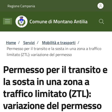
Salta al contenuto principale
Skip to footer content
Regione Campania
Comune di Montano Antilia
Briciole di pane
Home
/
Servizi
/
Mobilità e trasporti
/
Permesso per il transito e la sosta in una zona a traffico
limitato (ZTL): variazione del permesso
Permesso per il transito e
la sosta in una zona a
traffico limitato (ZTL):
variazione del permesso