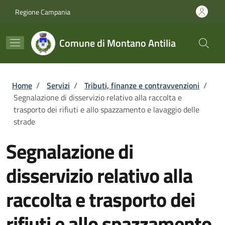
Salta al contenuto principale
Skip to footer content
Regione Campania
Comune di Montano Antilia
Briciole di pane
Home
/
Servizi
/
Tributi, finanze e contravvenzioni
/
Segnalazione di disservizio relativo alla raccolta e
trasporto dei rifiuti e allo spazzamento e lavaggio delle
strade
Segnalazione di
disservizio relativo alla
raccolta e trasporto dei
rifiuti e allo spazzamento