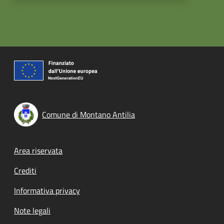
Comune di Montano Antilia
Footer menu
Area riservata
Crediti
Informativa privacy
Note legali