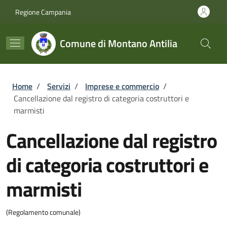
Salta al contenuto principale
Skip to footer content
Regione Campania
Comune di Montano Antilia
Briciole di pane
Home
/
Servizi
/
Imprese e commercio
/
Cancellazione dal registro di categoria costruttori e
marmisti
Cancellazione dal registro
di categoria costruttori e
marmisti
(Regolamento comunale)