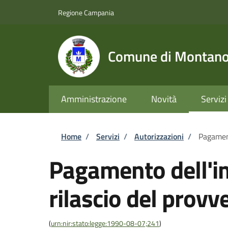
Salta al contenuto principale
Skip to footer content
Regione Campania
Comune di Montano 
Amministrazione
Novità
Servizi
Briciole di pane
Home
/
Servizi
/
Autorizzazioni
/
Pagament
Pagamento dell'im
rilascio del provv
(
urn:nir:stato:legge:1990-08-07;241
)