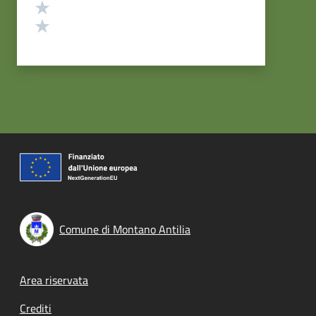
Valuta 2 stelle su 5
Valuta 1 stelle su 5
Comune di Montano Antilia
Footer menu
Area riservata
Crediti