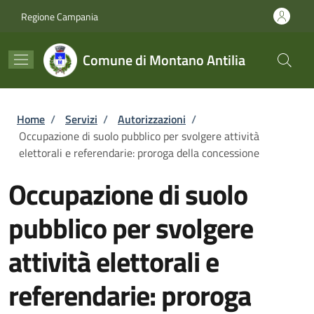
Salta al contenuto principale
Skip to footer content
Regione Campania
Comune di Montano Antilia
Briciole di pane
Home
/
Servizi
/
Autorizzazioni
/
Occupazione di suolo pubblico per svolgere attività
elettorali e referendarie: proroga della concessione
Occupazione di suolo
pubblico per svolgere
attività elettorali e
referendarie: proroga