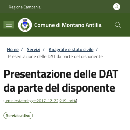
Salta al contenuto principale
Skip to footer content
Regione Campania
Comune di Montano Antilia
Briciole di pane
Home
/
Servizi
/
Anagrafe e stato civile
/
Presentazione delle DAT da parte del disponente
Presentazione delle DAT
da parte del disponente
(
urn:nir:stato:legge:2017-12-22;219~art4
)
Servizio attivo