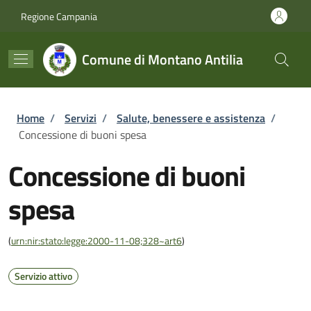
Salta al contenuto principale
Skip to footer content
Regione Campania
Comune di Montano Antilia
Briciole di pane
Home
/
Servizi
/
Salute, benessere e assistenza
/
Concessione di buoni spesa
Concessione di buoni
spesa
(
urn:nir:stato:legge:2000-11-08;328~art6
)
Servizio attivo