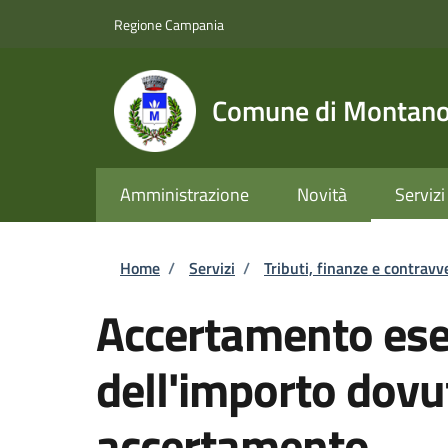
Salta al contenuto principale
Skip to footer content
Regione Campania
Comune di Montano 
Amministrazione
Novità
Servizi
Briciole di pane
Home
/
Servizi
/
Tributi, finanze e contravv
Accertamento esec
dell'importo dovu
accertamento