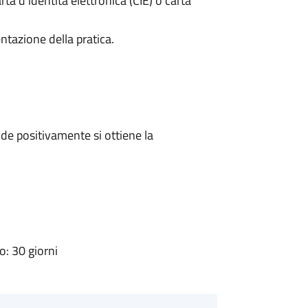
rta d’identità elettronica (CIE) o carta
ntazione della pratica.
e positivamente si ottiene la
: 30 giorni