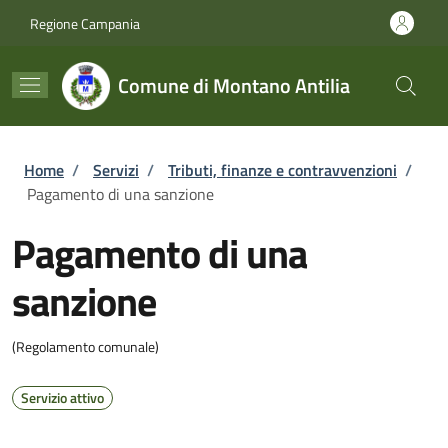
Salta al contenuto principale
Skip to footer content
Regione Campania
Comune di Montano Antilia
Briciole di pane
Home
/
Servizi
/
Tributi, finanze e contravvenzioni
/
Pagamento di una sanzione
Pagamento di una
sanzione
(Regolamento comunale)
Servizio attivo