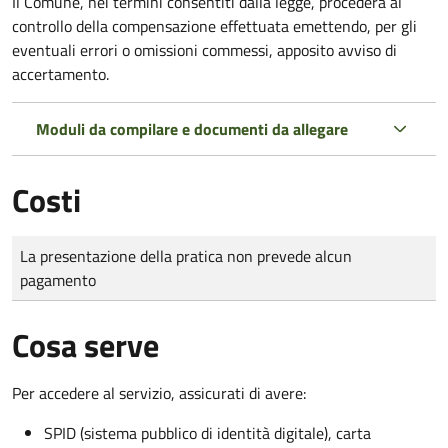
Il Comune, nei termini consentiti dalla legge, procederà al
controllo della compensazione effettuata emettendo, per gli
eventuali errori o omissioni commessi, apposito avviso di
accertamento.
Moduli da compilare e documenti da allegare
Costi
Tipo di pagamento
Importo
La presentazione della pratica non prevede alcun
pagamento
Cosa serve
Per accedere al servizio, assicurati di avere:
SPID (sistema pubblico di identità digitale), carta