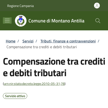
Salta al contenuto principale
Skip to footer content
Regione Campania
Comune di Montano Antilia
Briciole di pane
Home
/
Servizi
/
Tributi, finanze e contravvenzioni
/
Compensazione tra crediti e debiti tributari
Compensazione tra crediti
e debiti tributari
(
urn:nir:stato:decreto.legge:2010-05-31;78
)
Servizio attivo