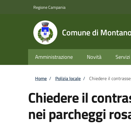
Salta al contenuto principale
Skip to footer content
Regione Campania
Comune di Montano 
Amministrazione
Novità
Servizi
Briciole di pane
Home
/
Polizia locale
/
Chiedere il contrasse
Chiedere il contr
nei parcheggi ros