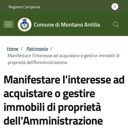
Salta al contenuto principale
Skip to footer content
Regione Campania
Comune di Montano Antilia
Briciole di pane
Home
/
Patrimonio
/
Manifestare l'interesse ad acquistare o gestire immobili di
proprietà dell'Amministrazione
Manifestare l'interesse ad
acquistare o gestire
immobili di proprietà
dell'Amministrazione