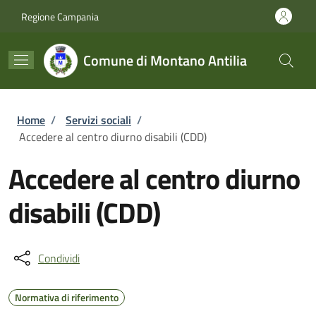
Salta al contenuto principale
Skip to footer content
Regione Campania
Comune di Montano Antilia
Briciole di pane
Home
/
Servizi sociali
/
Accedere al centro diurno disabili (CDD)
Accedere al centro diurno
disabili (CDD)
Condividi
Normativa di riferimento