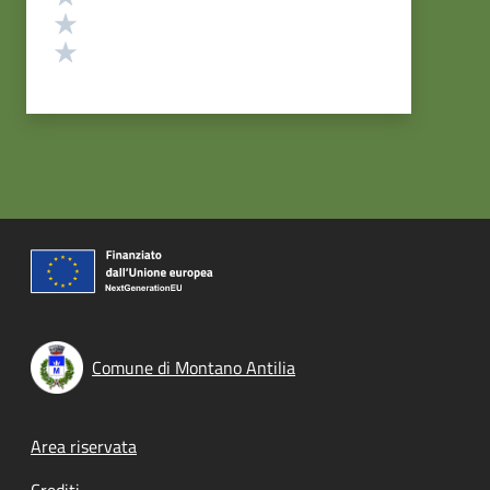
Valuta 2 stelle su 5
Valuta 1 stelle su 5
Comune di Montano Antilia
Footer menu
Area riservata
Crediti