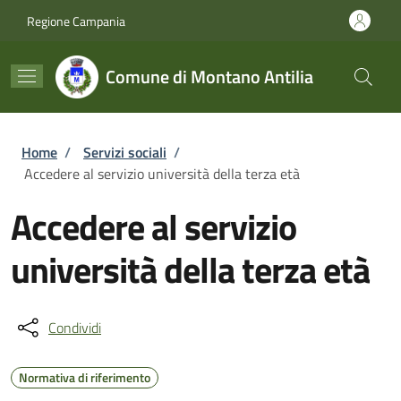
Salta al contenuto principale
Skip to footer content
Regione Campania
Comune di Montano Antilia
Briciole di pane
Home
/
Servizi sociali
/
Accedere al servizio università della terza età
Accedere al servizio
università della terza età
Condividi
Normativa di riferimento